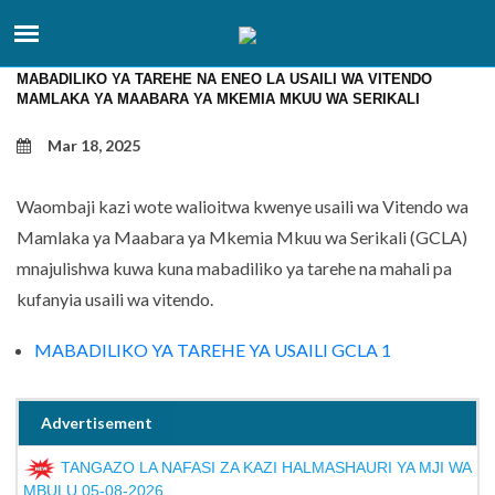
MABADILIKO YA TAREHE NA ENEO LA USAILI WA VITENDO
MAMLAKA YA MAABARA YA MKEMIA MKUU WA SERIKALI
Mar 18, 2025
Waombaji kazi wote walioitwa kwenye usaili wa Vitendo wa
Mamlaka ya Maabara ya Mkemia Mkuu wa Serikali (GCLA)
mnajulishwa kuwa kuna mabadiliko ya tarehe na mahali pa
kufanyia usaili wa vitendo.
MABADILIKO YA TAREHE YA USAILI GCLA 1
Advertisement
TANGAZO LA NAFASI ZA KAZI HALMASHAURI YA MJI WA
MBULU 05-08-2026