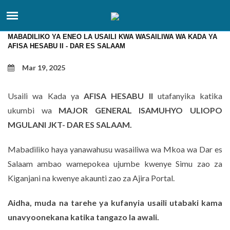
MABADILIKO YA ENEO LA USAILI KWA WASAILIWA WA KADA YA
AFISA HESABU II - DAR ES SALAAM
Mar 19, 2025
Usaili wa Kada ya
AFISA HESABU II
utafanyika katika
ukumbi wa
MAJOR GENERAL ISAMUHYO ULIOPO
MGULANI JKT- DAR ES SALAAM.
Mabadiliko haya yanawahusu wasailiwa wa Mkoa wa Dar es
Salaam ambao wamepokea ujumbe kwenye Simu zao za
Kiganjani na kwenye akaunti zao za Ajira Portal.
Aidha, muda na tarehe ya kufanyia usaili utabaki kama
unavyoonekana katika tangazo la awali.